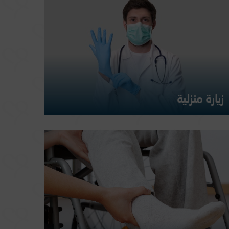
زيارة منزلية
يقدم فريقنا متعدد التخصصات مجموعة واسعة من الخدمات
ويوفر لكم العناية والراحة في البيت. خدماتنا زيارات الأطباء وما
بعدها من تقييم: استشارات الطبيب الحُقن وعلاج التغذية الوريدية
خدمات مخبرية متكاملة العلاج الطبيعي العلاج التنفسي العناية
بالجروح وتقرحات الفراش القسطرة البولية
المزيد