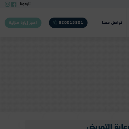
تابعونا
تواصل معنا
920015301
احجز زيارة منزلية
عاية التمريض