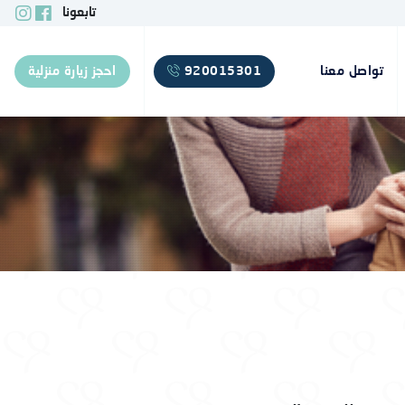
تابعونا
تواصل معنا
920015301
احجز زيارة منزلية